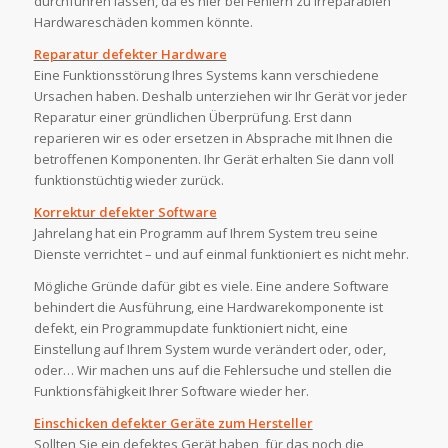
durchführen lassen, da es hier bei Fehlern zu irreparablen
Hardwareschäden kommen könnte.
Reparatur defekter Hardware
Eine Funktionsstörung Ihres Systems kann verschiedene
Ursachen haben. Deshalb unterziehen wir Ihr Gerät vor jeder
Reparatur einer gründlichen Überprüfung. Erst dann
reparieren wir es oder ersetzen in Absprache mit Ihnen die
betroffenen Komponenten. Ihr Gerät erhalten Sie dann voll
funktionstüchtig wieder zurück.
Korrektur defekter Software
Jahrelang hat ein Programm auf Ihrem System treu seine
Dienste verrichtet – und auf einmal funktioniert es nicht mehr.
Mögliche Gründe dafür gibt es viele. Eine andere Software
behindert die Ausführung, eine Hardwarekomponente ist
defekt, ein Programmupdate funktioniert nicht, eine
Einstellung auf Ihrem System wurde verändert oder, oder,
oder… Wir machen uns auf die Fehlersuche und stellen die
Funktionsfähigkeit Ihrer Software wieder her.
Einschicken defekter Geräte zum Hersteller
Sollten Sie ein defektes Gerät haben, für das noch die